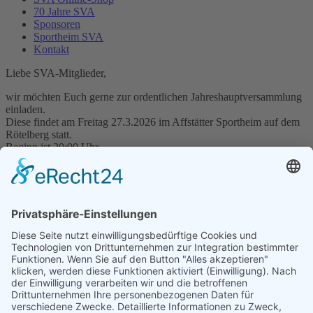
70 Jahre SVA
Sponsoren
Sportheim SVA
Kontakt
Liebe SVA-Mitglieder,
wir möchten Euch gerne zur ordentlichen Jahreshauptversammlung
einladen.
Diese findet am Freitag 27.3.2026 im Affstätter Sportheim auf dem
Rötelberg statt.
Beginn ist 20:00 Uhr.
Tagesordnung
1.) Begrüßung und Bericht des Vorstands
2.) Vorschlag zur Satzungsergänzung „§ 17 Datenschutz“
3.) Berichte aus: Tennis, Fussball Aktive /AH /Jugendfussball
/FöVe, Breitensport&TT
4.) Bericht Finanzen
5.) Bericht der Kassenprüfer
6.) Grußwort des Ortschaftsrates und Entlastung des Vorstands
7.) Pause
8.) Ehrungen
9.) Verschiedenes/Diskussion