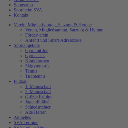
Sponsoren
Sportheim SVA
Kontakt
Verein, Mitgliedsantrag, Satzung & Hymne
Verein, Mitgliedsantrag, Satzung & Hymne
Förderverein
Anfahrt und Smart-Adresscode
Sportangebote
Gym mit Joe
Gymnastik
Kinderturnen
Skigymnastik
Tennis
Tischtennis
Fußball
1. Mannschaft
2. Mannschaft
Größte Erfolge
Jugendfußball
Schiedsrichter
Alte Herren
Aktuelles
SVA Termine
SVA Online-Shop