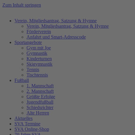
Zum Inhalt springen
Verein, Mitgliedsantrag, Satzung & Hymne
Verein, Mitgliedsantrag, Satzung & Hymne
Förderverein
Anfahrt und Smart-Adresscode
Sportangebote
Gym mit Joe
Gymnastik
Kinderturnen
Skigymnastik
Tennis
Tischtennis
Fußball
1. Mannschaft
2. Mannschaft
Größte Erfolge
Jugendfußball
Schiedsrichter
Alte Herren
Aktuelles
SVA Termine
SVA Online-Shop
70 Jahre SVA