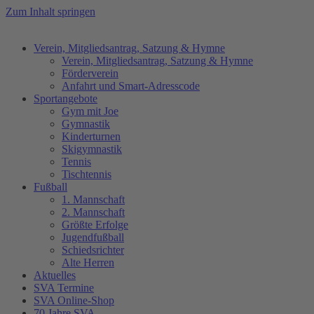
Zum Inhalt springen
Verein, Mitgliedsantrag, Satzung & Hymne
Verein, Mitgliedsantrag, Satzung & Hymne
Förderverein
Anfahrt und Smart-Adresscode
Sportangebote
Gym mit Joe
Gymnastik
Kinderturnen
Skigymnastik
Tennis
Tischtennis
Fußball
1. Mannschaft
2. Mannschaft
Größte Erfolge
Jugendfußball
Schiedsrichter
Alte Herren
Aktuelles
SVA Termine
SVA Online-Shop
70 Jahre SVA