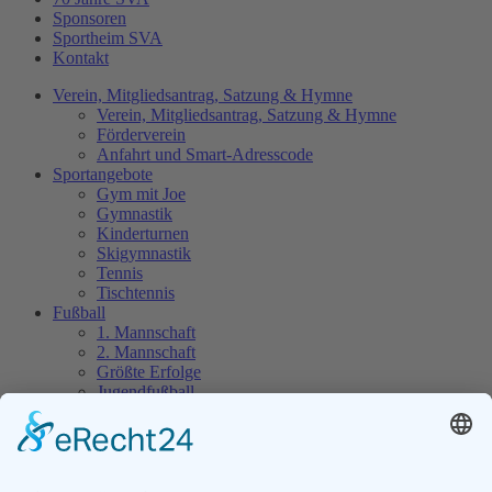
Sponsoren
Sportheim SVA
Kontakt
Verein, Mitgliedsantrag, Satzung & Hymne
Verein, Mitgliedsantrag, Satzung & Hymne
Förderverein
Anfahrt und Smart-Adresscode
Sportangebote
Gym mit Joe
Gymnastik
Kinderturnen
Skigymnastik
Tennis
Tischtennis
Fußball
1. Mannschaft
2. Mannschaft
Größte Erfolge
Jugendfußball
Schiedsrichter
Alte Herren
Aktuelles
SVA Termine
SVA Online-Shop