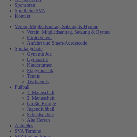
Sponsoren
Sportheim SVA
Kontakt
Verein, Mitgliedsantrag, Satzung & Hymne
Verein, Mitgliedsantrag, Satzung & Hymne
Förderverein
Anfahrt und Smart-Adresscode
Sportangebote
Gym mit Joe
Gymnastik
Kinderturnen
Skigymnastik
Tennis
Tischtennis
Fußball
1. Mannschaft
2. Mannschaft
Größte Erfolge
Jugendfußball
Schiedsrichter
Alte Herren
Aktuelles
SVA Termine
SVA Online-Shop