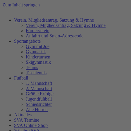
Zum Inhalt springen
Verein, Mitgliedsantrag, Satzung & Hymne
Verein, Mitgliedsantrag, Satzung & Hymne
Förderverein
Anfahrt und Smart-Adresscode
Sportangebote
Gym mit Joe
Gymnastik
Kinderturnen
Skigymnastik
Tennis
Tischtennis
Fußball
1. Mannschaft
2. Mannschaft
Größte Erfolge
Jugendfußball
Schiedsrichter
Alte Herren
Aktuelles
SVA Termine
SVA Online-Shop
70 Jahre SVA