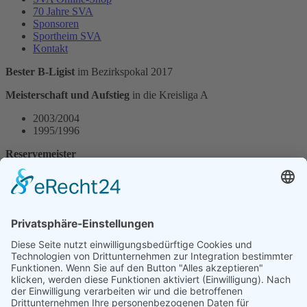
70 Jahre SVA
Sponsoren
Sportheim SVA
Kontakt
Bester B-Ligist
im Bezirkspokal 2017
Meisterschaft und Aufstieg
in die Kreisliga A
2003/2004
1995/1996
Reservemeister
2009/2010
1995/1996
2. Platz Kreisliga A
1996/1997
Gewinner Walter-Keck-Turnier
1996
Gewinner Gäubote-Cup
1997
Jugendmannschaften: